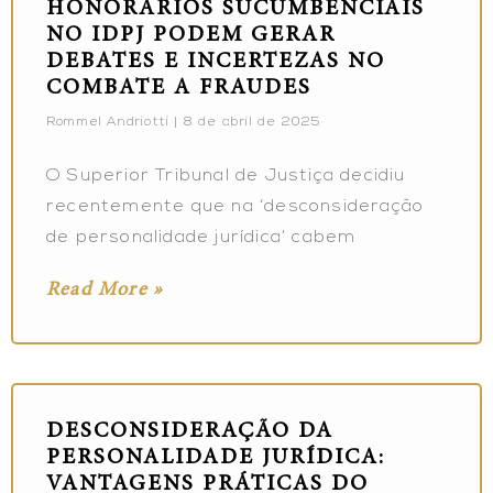
HONORÁRIOS SUCUMBENCIAIS
NO IDPJ PODEM GERAR
DEBATES E INCERTEZAS NO
COMBATE A FRAUDES
Rommel Andriotti
8 de abril de 2025
O Superior Tribunal de Justiça decidiu
recentemente que na ‘desconsideração
de personalidade jurídica’ cabem
Read More »
DESCONSIDERAÇÃO DA
PERSONALIDADE JURÍDICA:
VANTAGENS PRÁTICAS DO