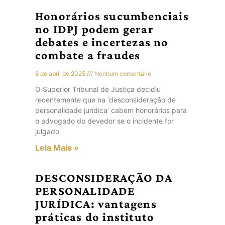
Honorários sucumbenciais
no IDPJ podem gerar
debates e incertezas no
combate a fraudes
8 de abril de 2025
Nenhum comentário
O Superior Tribunal de Justiça decidiu
recentemente que na ‘desconsideração de
personalidade jurídica’ cabem honorários para
o advogado do devedor se o incidente for
julgado
Leia Mais »
DESCONSIDERAÇÃO DA
PERSONALIDADE
JURÍDICA: vantagens
práticas do instituto