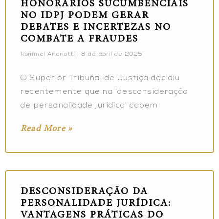
HONORÁRIOS SUCUMBENCIAIS
NO IDPJ PODEM GERAR
DEBATES E INCERTEZAS NO
COMBATE A FRAUDES
Rommel Andriotti
8 de abril de 2025
O Superior Tribunal de Justiça decidiu
recentemente que na ‘desconsideração
de personalidade jurídica’ cabem
Read More »
DESCONSIDERAÇÃO DA
PERSONALIDADE JURÍDICA:
VANTAGENS PRÁTICAS DO