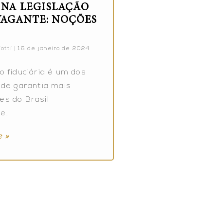
E NA LEGISLAÇÃO
AGANTE: NOÇÕES
otti
16 de janeiro de 2024
o fiduciária é um dos
 de garantia mais
es do Brasil
e.
 »