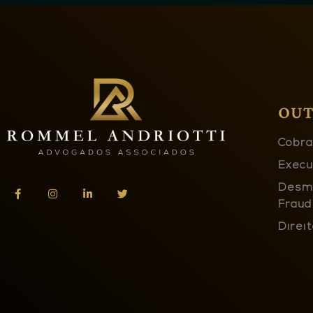
OUT
Cobra
Execu
Desm
Fraud
Direit