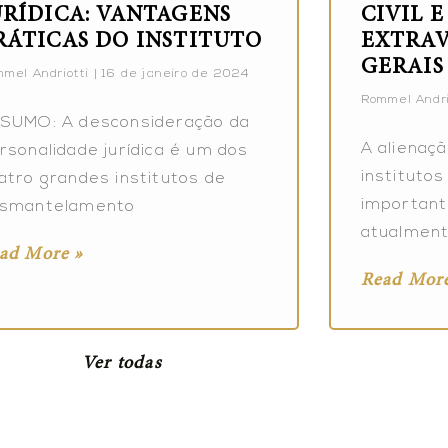
URÍDICA: VANTAGENS
CIVIL 
RÁTICAS DO INSTITUTO
EXTRAV
GERAIS
mel Andriotti
16 de janeiro de 2024
Rommel Andri
SUMO: A desconsideração da
A alienaçã
rsonalidade jurídica é um dos
institutos
atro grandes institutos de
important
smantelamento
atualment
ad More »
Read More
Ver todas