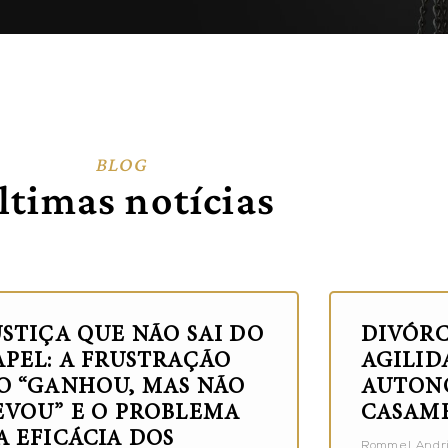
BLOG
ltimas notícias
USTIÇA QUE NÃO SAI DO
DIVÓRC
APEL: A FRUSTRAÇÃO
AGILID
O “GANHOU, MAS NÃO
AUTONO
EVOU” E O PROBLEMA
CASAM
A EFICÁCIA DOS
Rommel Andri