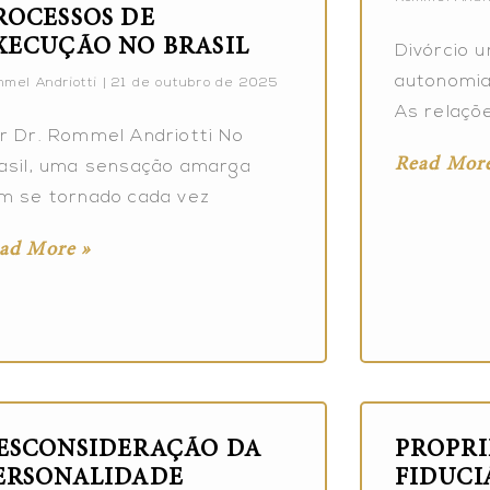
ROCESSOS DE
XECUÇÃO NO BRASIL
Divórcio u
autonomia
mel Andriotti
21 de outubro de 2025
As relaçõ
r Dr. Rommel Andriotti No
Read More
asil, uma sensação amarga
m se tornado cada vez
ad More »
ESCONSIDERAÇÃO DA
PROPR
ERSONALIDADE
FIDUCI