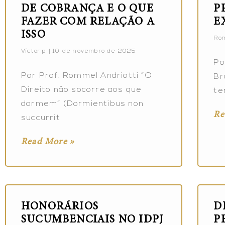
DE COBRANÇA E O QUE
P
FAZER COM RELAÇÃO A
E
ISSO
Rom
Victor p
10 de novembro de 2025
Po
Por Prof. Rommel Andriotti “O
Br
Direito não socorre aos que
te
dormem” (Dormientibus non
Re
succurrit
Read More »
HONORÁRIOS
D
SUCUMBENCIAIS NO IDPJ
P