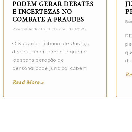
PODEM GERAR DEBATES
J
E INCERTEZAS NO
P
COMBATE A FRAUDES
Rom
Rommel Andriotti
8 de abril de 2025
RE
O Superior Tribunal de Justiça
pe
decidiu recentemente que na
qu
‘desconsideração de
de
personalidade jurídica’ cabem
Re
Read More »