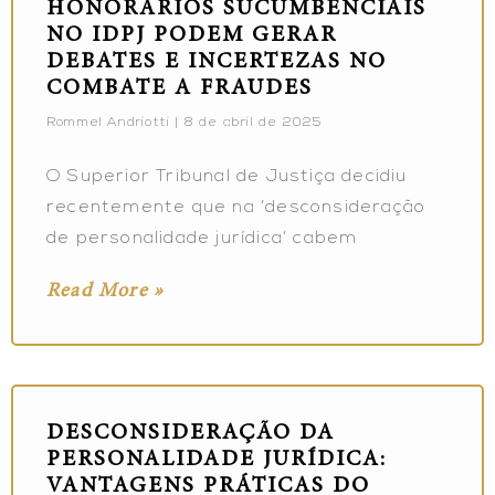
HONORÁRIOS SUCUMBENCIAIS
NO IDPJ PODEM GERAR
DEBATES E INCERTEZAS NO
COMBATE A FRAUDES
Rommel Andriotti
8 de abril de 2025
O Superior Tribunal de Justiça decidiu
recentemente que na ‘desconsideração
de personalidade jurídica’ cabem
Read More »
DESCONSIDERAÇÃO DA
PERSONALIDADE JURÍDICA:
VANTAGENS PRÁTICAS DO