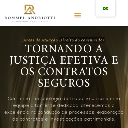
Aréas de Atuação
I
n
v
e
s
t
i
g
a
ç
ã
TORNANDO A
JUSTIÇA EFETIVA E
OS CONTRATOS
SEGUROS
Com uma metodologia de trabalho única e uma
equipe altamente dedicada, oferecemos a
excelência na condução de processos, elaboração
de contratos e investigações patrimoniais.