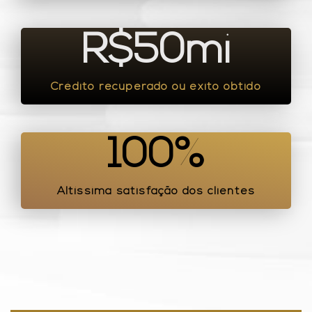
R$
50
mi
Crédito recuperado ou êxito obtido
100
%
Altíssima satisfação dos clientes