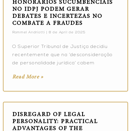
HONORÁRIOS SUCUMBENCIAIS
NO IDPJ PODEM GERAR
DEBATES E INCERTEZAS NO
COMBATE A FRAUDES
Rommel Andriotti
8 de April de 2025
O Superior Tribunal de Justiça decidiu
recentemente que na ‘desconsideração
de personalidade jurídica’ cabem
Read More »
DISREGARD OF LEGAL
PERSONALITY: PRACTICAL
ADVANTAGES OF THE